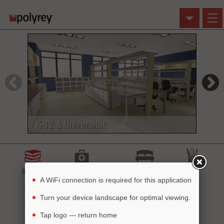
Klicken Sie auf ein Bild,
um es im Visualizer zu nutzen
K-12 & Universität
Spo
Bildung
Gesundheitswesen
Gastfreundschaft
Büro
A WiFi connection is required for this application
Turn your device landscape for optimal viewing.
Wohn
Einzelhandel
Tap logo — return home