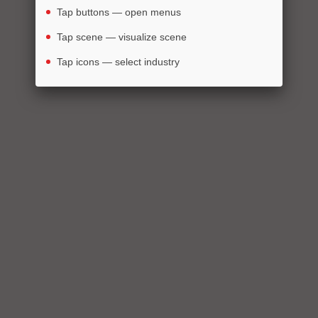
Tap buttons — open menus
Tap scene — visualize scene
Dream it
Build it
See it
Tap icons — select industry