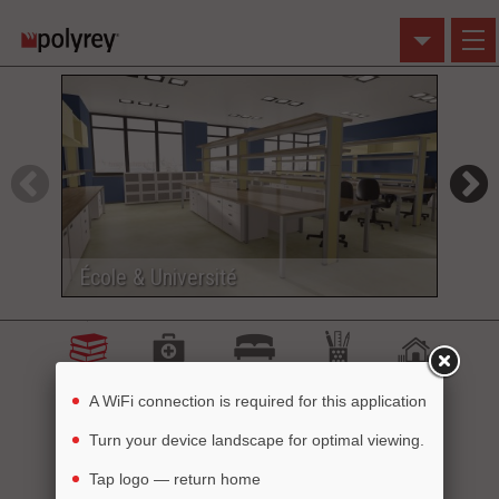
Cliquez sur une image
pour utiliser avec Visualizer
(système de visualisation)
École & Université
Spo
Éducation
Santé
Hospitalité
Bureau
Habitat
A WiFi connection is required for this application
Turn your device landscape for optimal viewing.
Commerce
Tap logo — return home