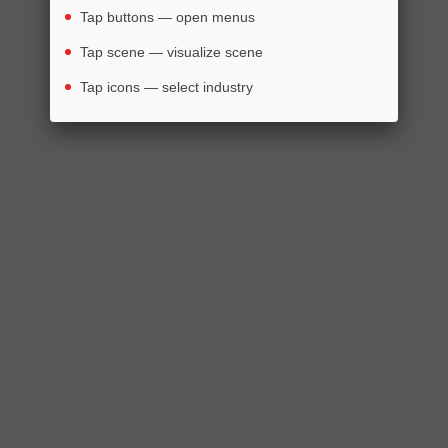
Tap buttons — open menus
Tap scene — visualize scene
Un rêve
Un projet
Une réalisation
Tap icons — select industry